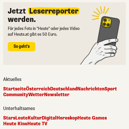
Jetzt
Leserreporter
werden.
Für jedes Foto in "Heute" oder jedes Video
auf Heute.at gibt es 50 Euro.
So geht's
Aktuelles
Startseite
Österreich
Deutschland
Nachrichten
Sport
Community
Wetter
Newsletter
Unterhaltsames
Stars
Leute
Kultur
Digital
Horoskop
Heute Games
Heute Kino
Heute TV