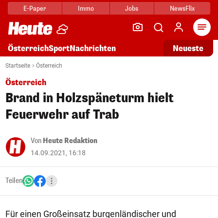
E-Paper
Immo
Jobs
NewsFlix
Arti
Österreich
Sport
Nachrichten
Neueste
Startseite
Österreich
Österreich
Brand in Holzspäneturm hielt
Feuerwehr auf Trab
Von
Heute Redaktion
14.09.2021, 16:18
Teilen
Für einen Großeinsatz burgenländischer und