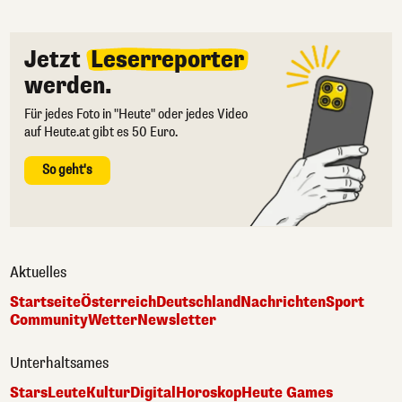
Jetzt
Leserreporter
werden.
Für jedes Foto in "Heute" oder jedes Video
auf Heute.at gibt es 50 Euro.
So geht's
Aktuelles
Startseite
Österreich
Deutschland
Nachrichten
Sport
Community
Wetter
Newsletter
Unterhaltsames
Stars
Leute
Kultur
Digital
Horoskop
Heute Games