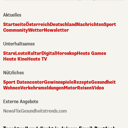
Aktuelles
Startseite
Österreich
Deutschland
Nachrichten
Sport
Community
Wetter
Newsletter
Unterhaltsames
Stars
Leute
Kultur
Digital
Horoskop
Heute Games
Heute Kino
Heute TV
Nützliches
Sport Datencenter
Gewinnspiele
Rezepte
Gesundheit
Wohnen
Verkehrsmeldungen
Motor
Reisen
Video
Externe Angebote
NewsFlix
Gesundheitstrends.com