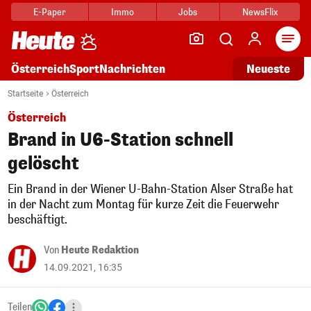
E-Paper
Immo
Jobs
NewsFlix
Arti
Österreich
Sport
Nachrichten
Neueste
Startseite
Österreich
Österreich
Brand in U6-Station schnell
gelöscht
Ein Brand in der Wiener U-Bahn-Station Alser Straße hat
in der Nacht zum Montag für kurze Zeit die Feuerwehr
beschäftigt.
Von
Heute Redaktion
14.09.2021, 16:35
Teilen