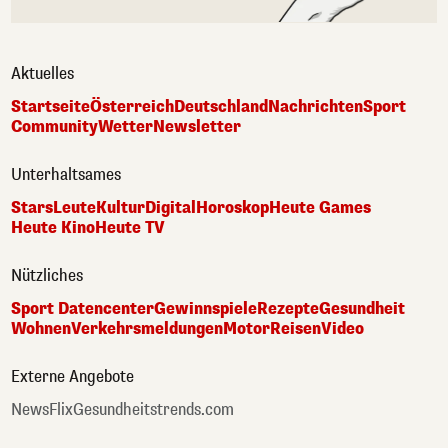
Aktuelles
Startseite
Österreich
Deutschland
Nachrichten
Sport
Community
Wetter
Newsletter
Unterhaltsames
Stars
Leute
Kultur
Digital
Horoskop
Heute Games
Heute Kino
Heute TV
Nützliches
Sport Datencenter
Gewinnspiele
Rezepte
Gesundheit
Wohnen
Verkehrsmeldungen
Motor
Reisen
Video
Externe Angebote
NewsFlix
Gesundheitstrends.com