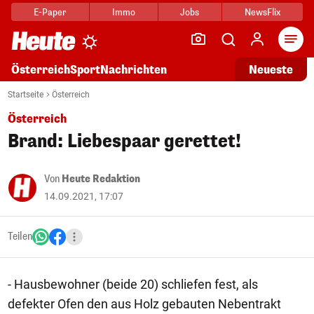
E-Paper
Immo
Jobs
NewsFlix
Arti
Österreich
Sport
Nachrichten
Neueste
Startseite
Österreich
Österreich
Brand: Liebespaar gerettet!
Von
Heute Redaktion
14.09.2021, 17:07
Teilen
- Hausbewohner (beide 20) schliefen fest, als
defekter Ofen den aus Holz gebauten Nebentrakt