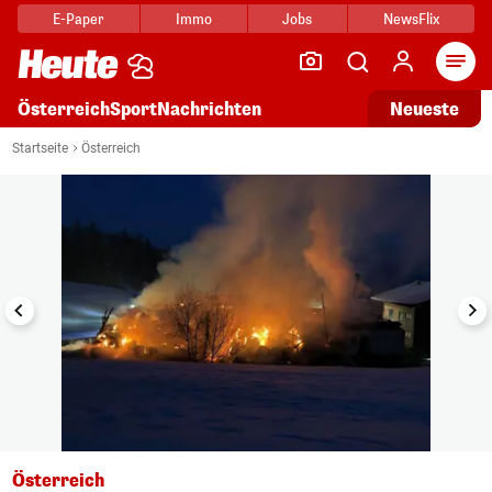
E-Paper
Immo
Jobs
NewsFlix
Arti
Österreich
Sport
Nachrichten
Neueste
i
1/2
Startseite
Österreich
Österreich