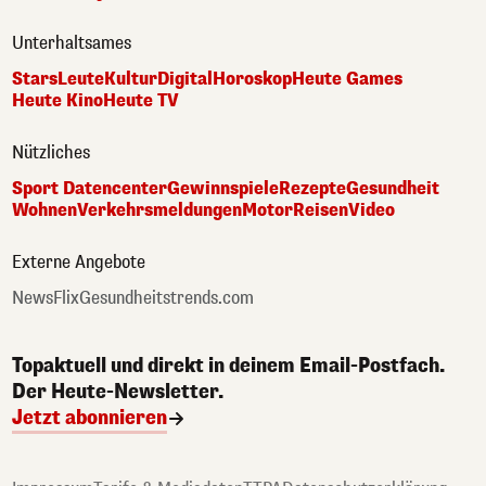
Unterhaltsames
Stars
Leute
Kultur
Digital
Horoskop
Heute Games
Heute Kino
Heute TV
Nützliches
Sport Datencenter
Gewinnspiele
Rezepte
Gesundheit
Wohnen
Verkehrsmeldungen
Motor
Reisen
Video
Externe Angebote
NewsFlix
Gesundheitstrends.com
Topaktuell und direkt in deinem Email-Postfach.
Der Heute-Newsletter.
Jetzt abonnieren