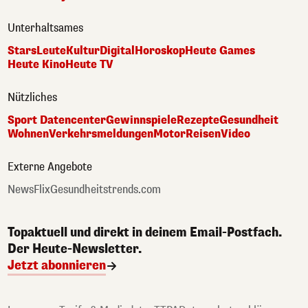
Unterhaltsames
Stars
Leute
Kultur
Digital
Horoskop
Heute Games
Heute Kino
Heute TV
Nützliches
Sport Datencenter
Gewinnspiele
Rezepte
Gesundheit
Wohnen
Verkehrsmeldungen
Motor
Reisen
Video
Externe Angebote
NewsFlix
Gesundheitstrends.com
Topaktuell und direkt in deinem Email-Postfach.
Der Heute-Newsletter.
Jetzt abonnieren