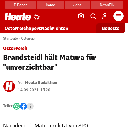
E-Paper
Immo
Jobs
NewsFlix
Arti
Österreich
Sport
Nachrichten
Neueste
Startseite
Österreich
Österreich
Brandsteidl hält Matura für
"unverzichtbar"
Von
Heute Redaktion
14.09.2021, 15:20
Teilen
Nachdem die Matura zuletzt von SPÖ-