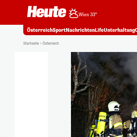
Wien 33°
Österreich
Sport
Nachrichten
Life
Unterhaltung
Startseite
Österreich