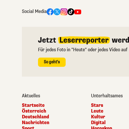
Social Media
Jetzt
Leserreporter
werd
Für jedes Foto in "Heute" oder jedes Video auf
So geht's
Aktuelles
Unterhaltsames
Startseite
Stars
Österreich
Leute
Deutschland
Kultur
Nachrichten
Digital
Sport
Horoskop