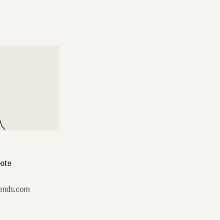
ote
ends.com