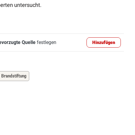
erten untersucht.
evorzugte Quelle
festlegen
Hinzufügen
Brandstiftung