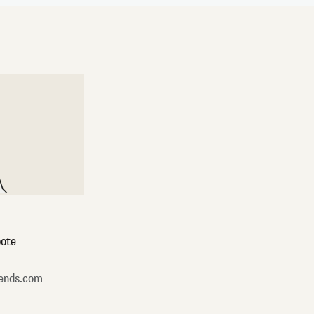
ote
ends.com