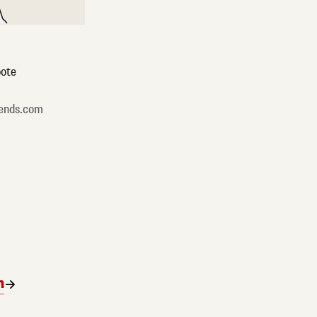
ote
ends.com
n