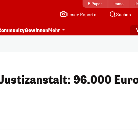
E-Paper
Immo
J
Leser-Reporter
Suchen
Community
Gewinnen
Mehr
 Justizanstalt: 96.000 Eur