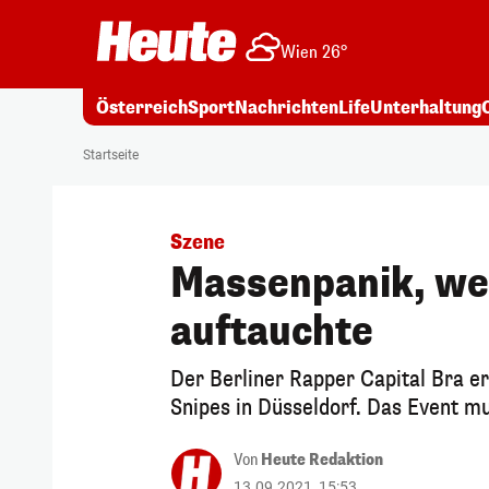
Wien 26°
Österreich
Sport
Nachrichten
Life
Unterhaltung
Startseite
Szene
Massenpanik, we
auftauchte
Der Berliner Rapper Capital Bra e
Snipes in Düsseldorf. Das Event 
Von
Heute Redaktion
13.09.2021, 15:53