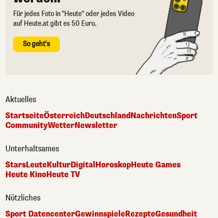
Für jedes Foto in "Heute" oder jedes Video
auf Heute.at gibt es 50 Euro.
So geht's
Aktuelles
Startseite
Österreich
Deutschland
Nachrichten
Sport
Community
Wetter
Newsletter
Unterhaltsames
Stars
Leute
Kultur
Digital
Horoskop
Heute Games
Heute Kino
Heute TV
Nützliches
Sport Datencenter
Gewinnspiele
Rezepte
Gesundheit