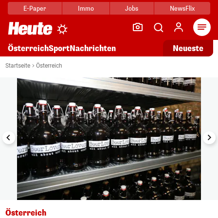
E-Paper
Immo
Jobs
NewsFlix
Arti
Österreich
Sport
Nachrichten
Neueste
i
1/6
Startseite
Österreich
Österreich