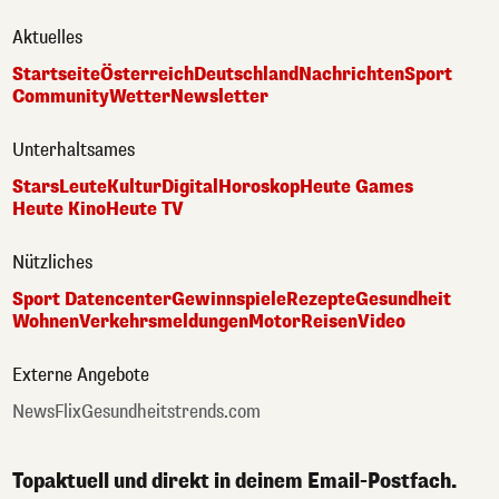
Aktuelles
Startseite
Österreich
Deutschland
Nachrichten
Sport
Community
Wetter
Newsletter
Unterhaltsames
Stars
Leute
Kultur
Digital
Horoskop
Heute Games
Heute Kino
Heute TV
Nützliches
Sport Datencenter
Gewinnspiele
Rezepte
Gesundheit
Wohnen
Verkehrsmeldungen
Motor
Reisen
Video
Externe Angebote
NewsFlix
Gesundheitstrends.com
Topaktuell und direkt in deinem Email-Postfach.