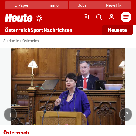
E-Paper
Immo
Jobs
NewsFlix
Arti
Österreich
Sport
Nachrichten
Neueste
Startseite
Österreich
i
Österreich