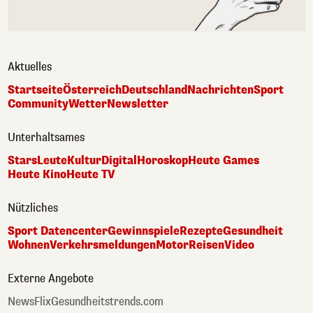
Aktuelles
Startseite
Österreich
Deutschland
Nachrichten
Sport
Community
Wetter
Newsletter
Unterhaltsames
Stars
Leute
Kultur
Digital
Horoskop
Heute Games
Heute Kino
Heute TV
Nützliches
Sport Datencenter
Gewinnspiele
Rezepte
Gesundheit
Wohnen
Verkehrsmeldungen
Motor
Reisen
Video
Externe Angebote
NewsFlix
Gesundheitstrends.com