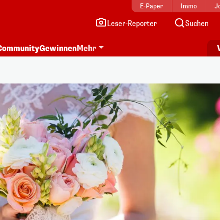
E-Paper
Immo
J
Leser-Reporter
Suchen
Community
Gewinnen
Mehr