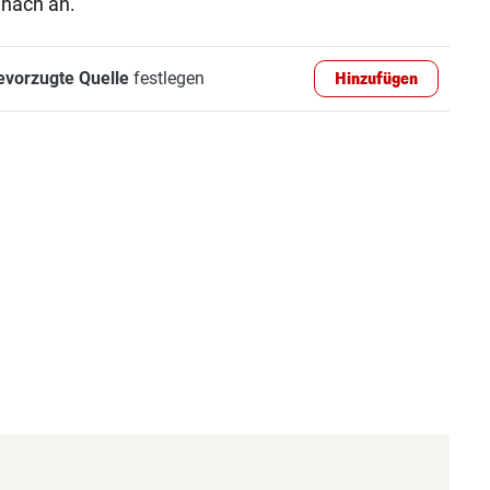
nach an.
evorzugte Quelle
festlegen
Hinzufügen