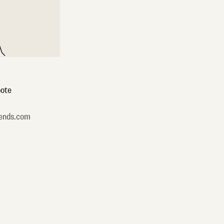
ote
ends.com