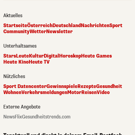
Aktuelles
Startseite
Österreich
Deutschland
Nachrichten
Sport
Community
Wetter
Newsletter
Unterhaltsames
Stars
Leute
Kultur
Digital
Horoskop
Heute Games
Heute Kino
Heute TV
Nützliches
Sport Datencenter
Gewinnspiele
Rezepte
Gesundheit
Wohnen
Verkehrsmeldungen
Motor
Reisen
Video
Externe Angebote
NewsFlix
Gesundheitstrends.com