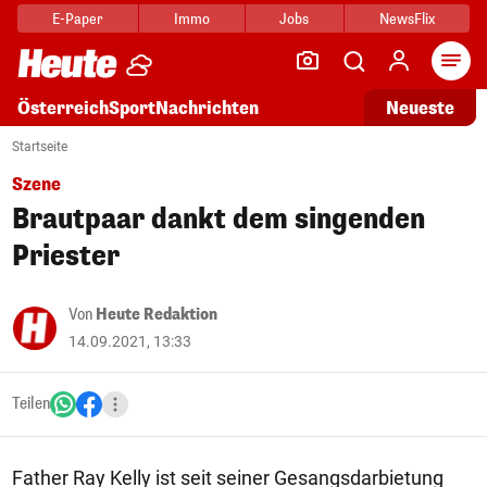
E-Paper
Immo
Jobs
NewsFlix
Arti
Österreich
Sport
Nachrichten
Neueste
Startseite
Szene
Brautpaar dankt dem singenden
Priester
Von
Heute Redaktion
14.09.2021, 13:33
Teilen
Father Ray Kelly ist seit seiner Gesangsdarbietung