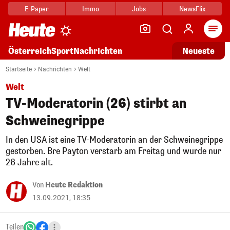
E-Paper
Immo
Jobs
NewsFlix
Arti
Österreich
Sport
Nachrichten
Neueste
Startseite
Nachrichten
Welt
Welt
TV-Moderatorin (26) stirbt an
Schweinegrippe
In den USA ist eine TV-Moderatorin an der Schweinegrippe
gestorben. Bre Payton verstarb am Freitag und wurde nur
26 Jahre alt.
Von
Heute Redaktion
13.09.2021, 18:35
Teilen