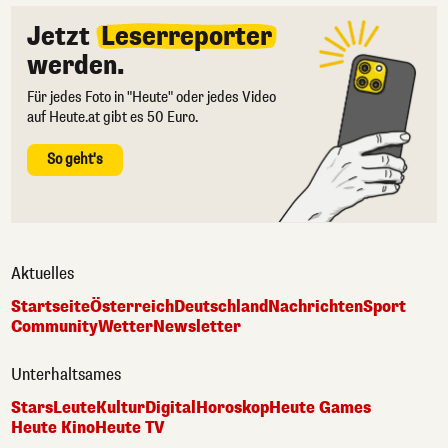
Jetzt
Leserreporter
werden.
Für jedes Foto in "Heute" oder jedes Video
auf Heute.at gibt es 50 Euro.
So geht's
Aktuelles
Startseite
Österreich
Deutschland
Nachrichten
Sport
Community
Wetter
Newsletter
Unterhaltsames
Stars
Leute
Kultur
Digital
Horoskop
Heute Games
Heute Kino
Heute TV