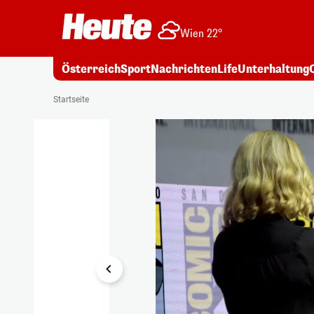
Wien 22°
Österreich
Sport
Nachrichten
Life
Unterhaltung
1/1
Startseite