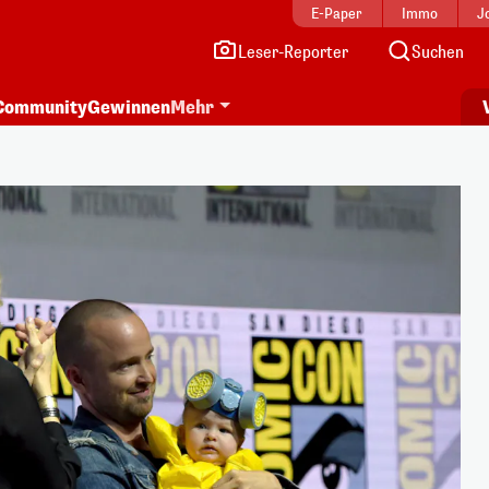
E-Paper
Immo
J
Leser-Reporter
Suchen
Community
Gewinnen
Mehr
i