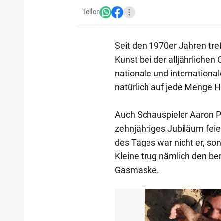
Teilen
Seit den 1970er Jahren tre
Kunst bei der alljährlichen
nationale und internationa
natürlich auf jede Menge H
Auch Schauspieler Aaron Pau
zehnjähriges Jubiläum feie
des Tages war nicht er, son
Kleine trug nämlich den b
Gasmaske.
1/260