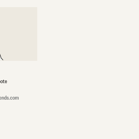
ote
ends.com