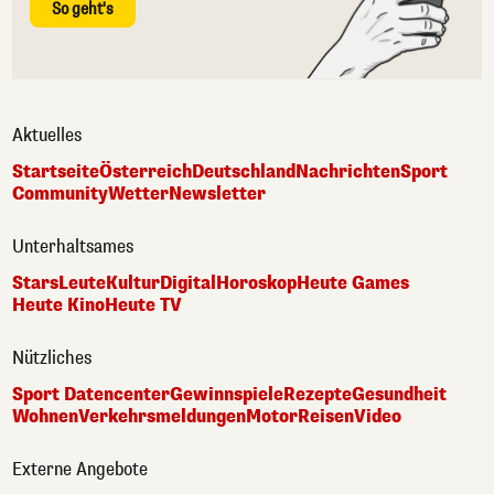
So geht's
Aktuelles
Startseite
Österreich
Deutschland
Nachrichten
Sport
Community
Wetter
Newsletter
Unterhaltsames
Stars
Leute
Kultur
Digital
Horoskop
Heute Games
Heute Kino
Heute TV
Nützliches
Sport Datencenter
Gewinnspiele
Rezepte
Gesundheit
Wohnen
Verkehrsmeldungen
Motor
Reisen
Video
Externe Angebote