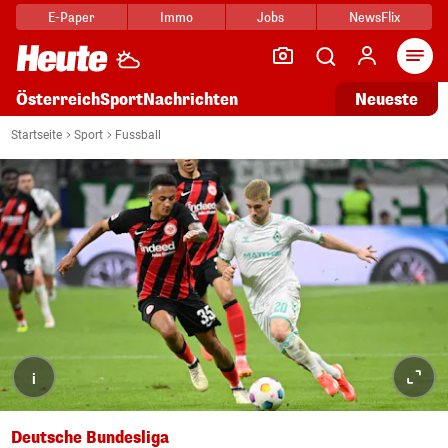
E-Paper
Immo
Jobs
NewsFlix
Arti
Österreich
Sport
Nachrichten
Neueste
Startseite
Sport
Fussball
i
Deutsche Bundesliga