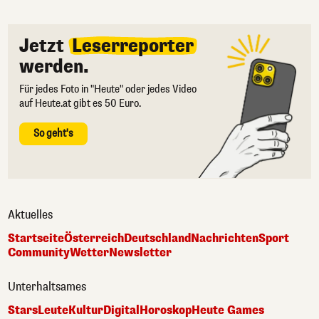
Jetzt
Leserreporter
werden.
Für jedes Foto in "Heute" oder jedes Video
auf Heute.at gibt es 50 Euro.
So geht's
Aktuelles
Startseite
Österreich
Deutschland
Nachrichten
Sport
Community
Wetter
Newsletter
Unterhaltsames
Stars
Leute
Kultur
Digital
Horoskop
Heute Games