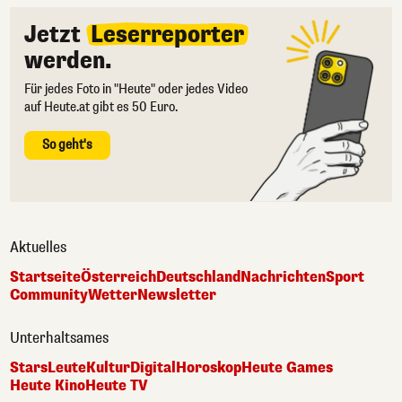
Jetzt
Leserreporter
werden.
Für jedes Foto in "Heute" oder jedes Video
auf Heute.at gibt es 50 Euro.
So geht's
Aktuelles
Startseite
Österreich
Deutschland
Nachrichten
Sport
Community
Wetter
Newsletter
Unterhaltsames
Stars
Leute
Kultur
Digital
Horoskop
Heute Games
Heute Kino
Heute TV