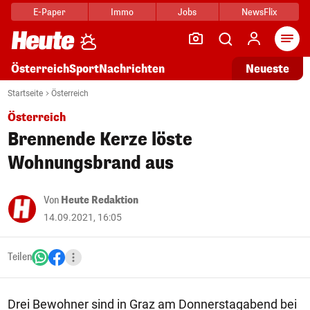
E-Paper
Immo
Jobs
NewsFlix
Arti
Österreich
Sport
Nachrichten
Neueste
Startseite
Österreich
Österreich
Brennende Kerze löste
Wohnungsbrand aus
Von
Heute Redaktion
14.09.2021, 16:05
Teilen
Drei Bewohner sind in Graz am Donnerstagabend bei