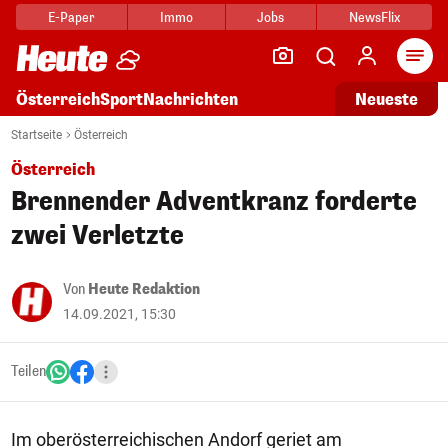
E-Paper
Immo
Jobs
NewsFlix
Arti
Österreich
Sport
Nachrichten
Neueste
Startseite
Österreich
Österreich
Brennender Adventkranz forderte
zwei Verletzte
Von
Heute Redaktion
14.09.2021, 15:30
Teilen
Im oberösterreichischen Andorf geriet am