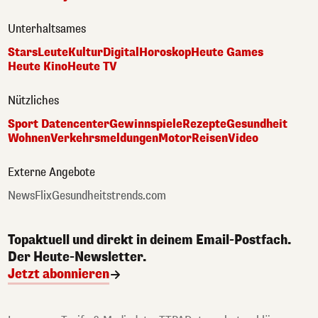
Unterhaltsames
Stars
Leute
Kultur
Digital
Horoskop
Heute Games
Heute Kino
Heute TV
Nützliches
Sport Datencenter
Gewinnspiele
Rezepte
Gesundheit
Wohnen
Verkehrsmeldungen
Motor
Reisen
Video
Externe Angebote
NewsFlix
Gesundheitstrends.com
Topaktuell und direkt in deinem Email-Postfach.
Der Heute-Newsletter.
Jetzt abonnieren