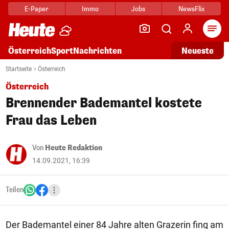
E-Paper
Immo
Jobs
NewsFlix
Arti
Österreich
Sport
Nachrichten
Neueste
Startseite
Österreich
Österreich
Brennender Bademantel kostete
Frau das Leben
Von
Heute Redaktion
14.09.2021, 16:39
Teilen
Der Bademantel einer 84 Jahre alten Grazerin fing am