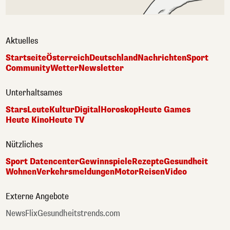
Aktuelles
Startseite
Österreich
Deutschland
Nachrichten
Sport
Community
Wetter
Newsletter
Unterhaltsames
Stars
Leute
Kultur
Digital
Horoskop
Heute Games
Heute Kino
Heute TV
Nützliches
Sport Datencenter
Gewinnspiele
Rezepte
Gesundheit
Wohnen
Verkehrsmeldungen
Motor
Reisen
Video
Externe Angebote
NewsFlix
Gesundheitstrends.com