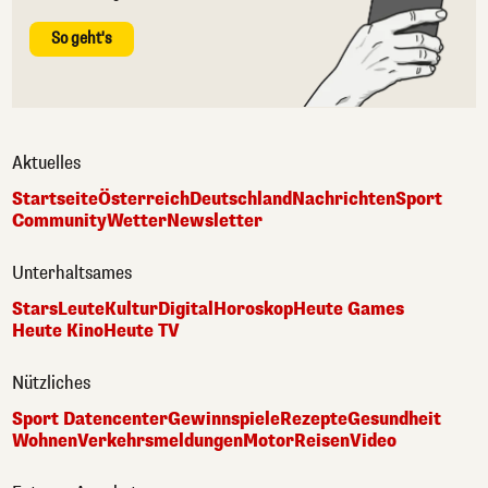
So geht's
Aktuelles
Startseite
Österreich
Deutschland
Nachrichten
Sport
Community
Wetter
Newsletter
Unterhaltsames
Stars
Leute
Kultur
Digital
Horoskop
Heute Games
Heute Kino
Heute TV
Nützliches
Sport Datencenter
Gewinnspiele
Rezepte
Gesundheit
Wohnen
Verkehrsmeldungen
Motor
Reisen
Video