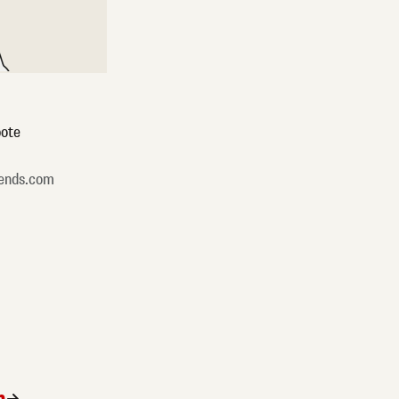
ote
ends.com
n