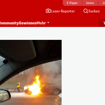
E-Paper
Immo
J
Leser-Reporter
Suchen
Community
Gewinnen
Mehr
i