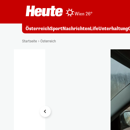
Wien 26°
Österreich
Sport
Nachrichten
Life
Unterhaltung
1/9
Startseite
Österreich