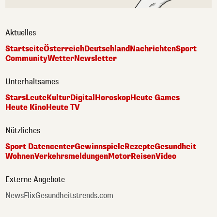
Aktuelles
Startseite
Österreich
Deutschland
Nachrichten
Sport
Community
Wetter
Newsletter
Unterhaltsames
Stars
Leute
Kultur
Digital
Horoskop
Heute Games
Heute Kino
Heute TV
Nützliches
Sport Datencenter
Gewinnspiele
Rezepte
Gesundheit
Wohnen
Verkehrsmeldungen
Motor
Reisen
Video
Externe Angebote
NewsFlix
Gesundheitstrends.com