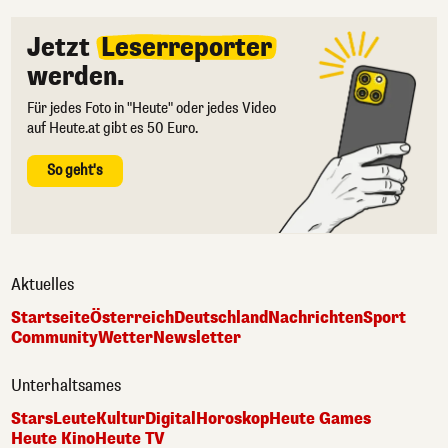
Jetzt
Leserreporter
werden.
Für jedes Foto in "Heute" oder jedes Video
auf Heute.at gibt es 50 Euro.
So geht's
Aktuelles
Startseite
Österreich
Deutschland
Nachrichten
Sport
Community
Wetter
Newsletter
Unterhaltsames
Stars
Leute
Kultur
Digital
Horoskop
Heute Games
Heute Kino
Heute TV