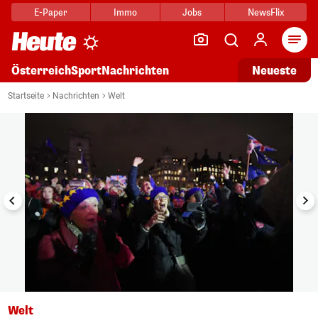
E-Paper
Immo
Jobs
NewsFlix
Arti
Österreich
Sport
Nachrichten
Neueste
i
1/9
Startseite
Nachrichten
Welt
Welt