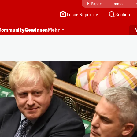
E-Paper
Immo
J
Leser-Reporter
Suchen
Community
Gewinnen
Mehr