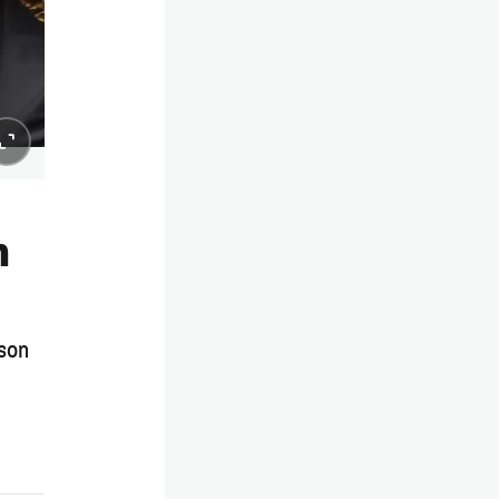
m
son