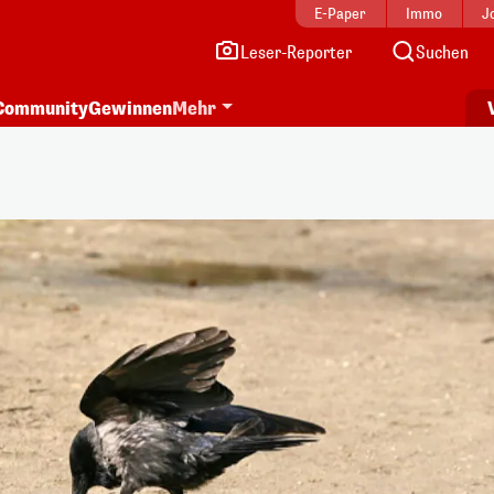
E-Paper
Immo
J
Leser-Reporter
Suchen
Community
Gewinnen
Mehr