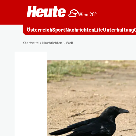
Wien 28°
Österreich
Sport
Nachrichten
Life
Unterhaltung
Startseite
Nachrichten
Welt