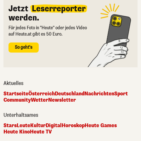
Jetzt
Leserreporter
werden.
Für jedes Foto in "Heute" oder jedes Video
auf Heute.at gibt es 50 Euro.
So geht's
Aktuelles
Startseite
Österreich
Deutschland
Nachrichten
Sport
Community
Wetter
Newsletter
Unterhaltsames
Stars
Leute
Kultur
Digital
Horoskop
Heute Games
Heute Kino
Heute TV