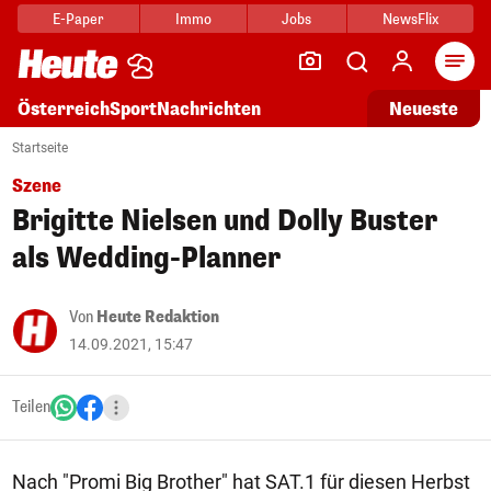
E-Paper
Immo
Jobs
NewsFlix
Arti
Österreich
Sport
Nachrichten
Neueste
Startseite
Szene
Brigitte Nielsen und Dolly Buster
als Wedding-Planner
Von
Heute Redaktion
14.09.2021, 15:47
Teilen
Nach "Promi Big Brother" hat SAT.1 für diesen Herbst