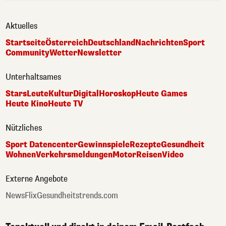
Aktuelles
Startseite
Österreich
Deutschland
Nachrichten
Sport
Community
Wetter
Newsletter
Unterhaltsames
Stars
Leute
Kultur
Digital
Horoskop
Heute Games
Heute Kino
Heute TV
Nützliches
Sport Datencenter
Gewinnspiele
Rezepte
Gesundheit
Wohnen
Verkehrsmeldungen
Motor
Reisen
Video
Externe Angebote
NewsFlix
Gesundheitstrends.com