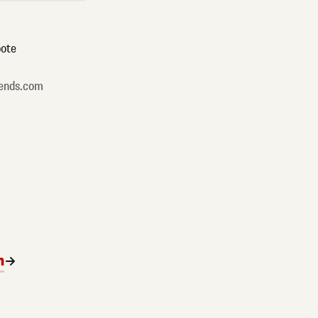
ote
ends.com
n