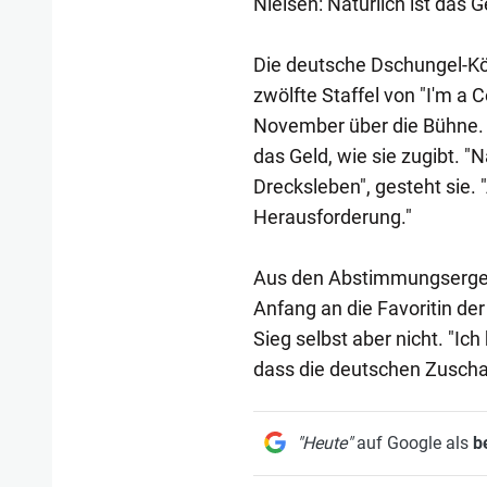
Nielsen: Natürlich ist das G
Die deutsche Dschungel-Kön
zwölfte Staffel von "I'm a C
November über die Bühne. 
das Geld, wie sie zugibt. "N
Drecksleben", gesteht sie.
Herausforderung."
Aus den Abstimmungsergeb
Anfang an die Favoritin de
Sieg selbst aber nicht. "Ich
dass die deutschen Zuschau
"Heute"
auf Google als
b