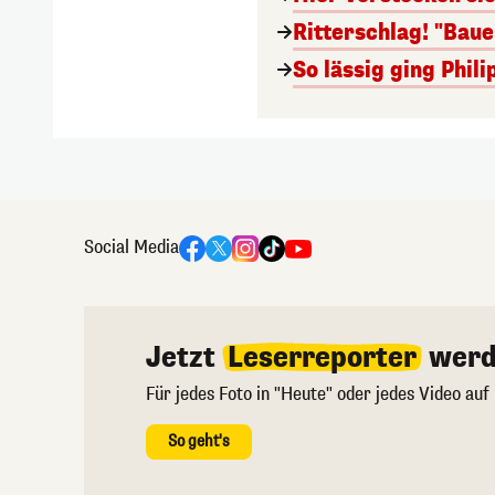
Ritterschlag! "Bau
So lässig ging Phi
Social Media
Jetzt
Leserreporter
werd
Für jedes Foto in "Heute" oder jedes Video auf
So geht's