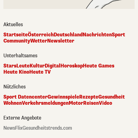
Aktuelles
Startseite
Österreich
Deutschland
Nachrichten
Sport
Community
Wetter
Newsletter
Unterhaltsames
Stars
Leute
Kultur
Digital
Horoskop
Heute Games
Heute Kino
Heute TV
Nützliches
Sport Datencenter
Gewinnspiele
Rezepte
Gesundheit
Wohnen
Verkehrsmeldungen
Motor
Reisen
Video
Externe Angebote
NewsFlix
Gesundheitstrends.com