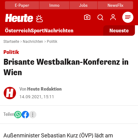
E-Paper
Immo
Jobs
NewsFlix
Arti
Österreich
Sport
Nachrichten
Neueste
Startseite
Nachrichten
Politik
Politik
Brisante Westbalkan-Konferenz in
Wien
Von
Heute Redaktion
14.09.2021, 15:11
Teilen
Außenminister Sebastian Kurz (ÖVP) lädt am