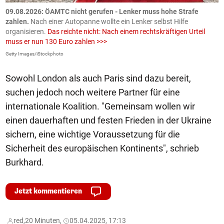
09.08.2026: ÖAMTC nicht gerufen - Lenker muss hohe Strafe
0
en
zahlen.
Nach einer Autopanne wollte ein Lenker selbst Hilfe
H
organisieren.
Das reichte nicht: Nach einem rechtskräftigen Urteil
u
muss er nun 130 Euro zahlen >>>
m
Getty Images/iStockphoto
Fa
Sowohl London als auch Paris sind dazu bereit,
suchen jedoch noch weitere Partner für eine
internationale Koalition. "Gemeinsam wollen wir
einen dauerhaften und festen Frieden in der Ukraine
sichern, eine wichtige Voraussetzung für die
Sicherheit des europäischen Kontinents", schrieb
Burkhard.
Jetzt kommentieren
red,
20 Minuten,
05.04.2025, 17:13