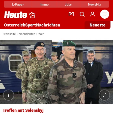
E-Paper
Immo
Jobs
NewsFlix
Arti
Österreich
Sport
Nachrichten
Neueste
Startseite
Nachrichten
Welt
i
Treffen mit Selenskyj