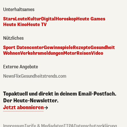
Unterhaltsames
Stars
Leute
Kultur
Digital
Horoskop
Heute Games
Heute Kino
Heute TV
Nützliches
Sport Datencenter
Gewinnspiele
Rezepte
Gesundheit
Wohnen
Verkehrsmeldungen
Motor
Reisen
Video
Externe Angebote
NewsFlix
Gesundheitstrends.com
Topaktuell und direkt in deinem Email-Postfach.
Der Heute-Newsletter.
Jetzt abonnieren
Impressum
Tarife & Mediadaten
TTPA
Datenschutzerklärung