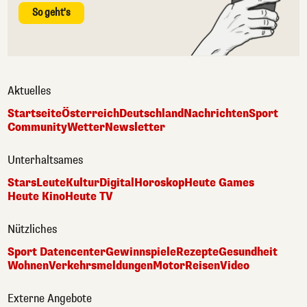
So geht's
Aktuelles
Startseite
Österreich
Deutschland
Nachrichten
Sport
Community
Wetter
Newsletter
Unterhaltsames
Stars
Leute
Kultur
Digital
Horoskop
Heute Games
Heute Kino
Heute TV
Nützliches
Sport Datencenter
Gewinnspiele
Rezepte
Gesundheit
Wohnen
Verkehrsmeldungen
Motor
Reisen
Video
Externe Angebote