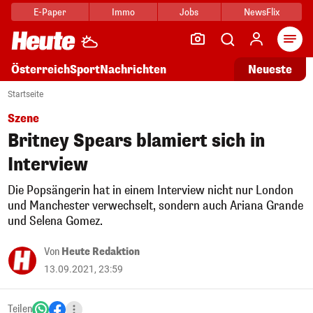
E-Paper
Immo
Jobs
NewsFlix
Arti
Österreich
Sport
Nachrichten
Neueste
Startseite
Szene
Britney Spears blamiert sich in
Interview
Die Popsängerin hat in einem Interview nicht nur London
und Manchester verwechselt, sondern auch Ariana Grande
und Selena Gomez.
Von
Heute Redaktion
13.09.2021, 23:59
Teilen