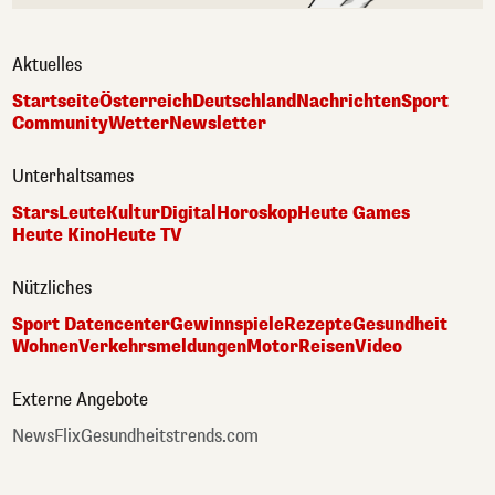
Aktuelles
Startseite
Österreich
Deutschland
Nachrichten
Sport
Community
Wetter
Newsletter
Unterhaltsames
Stars
Leute
Kultur
Digital
Horoskop
Heute Games
Heute Kino
Heute TV
Nützliches
Sport Datencenter
Gewinnspiele
Rezepte
Gesundheit
Wohnen
Verkehrsmeldungen
Motor
Reisen
Video
Externe Angebote
NewsFlix
Gesundheitstrends.com