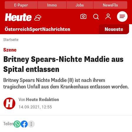
E-Paper
Immo
Jobs
NewsFlix
Arti
Österreich
Sport
Nachrichten
Neueste
Startseite
Szene
Britney Spears-Nichte Maddie aus
Spital entlassen
Britney Spears Nichte Maddie (8) ist nach ihrem
tragischen Unfall aus dem Krankenhaus entlassen worden.
Von
Heute Redaktion
14.09.2021, 12:55
Teilen