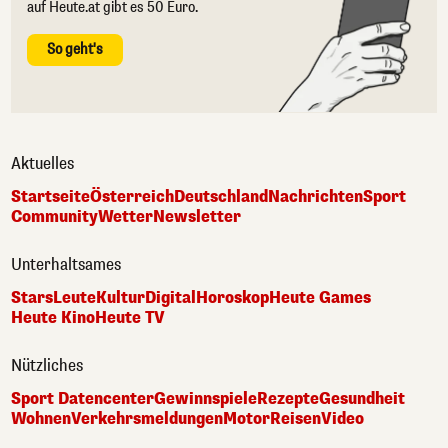
auf Heute.at gibt es 50 Euro.
So geht's
Aktuelles
Startseite
Österreich
Deutschland
Nachrichten
Sport
Community
Wetter
Newsletter
Unterhaltsames
Stars
Leute
Kultur
Digital
Horoskop
Heute Games
Heute Kino
Heute TV
Nützliches
Sport Datencenter
Gewinnspiele
Rezepte
Gesundheit
Wohnen
Verkehrsmeldungen
Motor
Reisen
Video