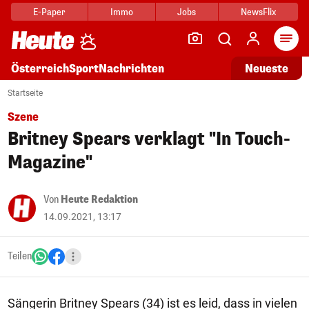
E-Paper
Immo
Jobs
NewsFlix
Arti
Österreich
Sport
Nachrichten
Neueste
Startseite
Szene
Britney Spears verklagt "In Touch-
Magazine"
Von
Heute Redaktion
14.09.2021, 13:17
Teilen
Sängerin Britney Spears (34) ist es leid, dass in vielen