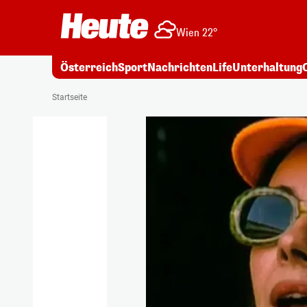
Wien 22°
Österreich
Sport
Nachrichten
Life
Unterhaltung
Startseite