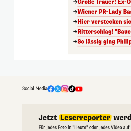
Große Trauer! Ex-O
Wiener PR-Lady Baa
Hier verstecken si
Ritterschlag! "Bau
So lässig ging Phi
Social Media
Jetzt
Leserreporter
werd
Für jedes Foto in "Heute" oder jedes Video auf