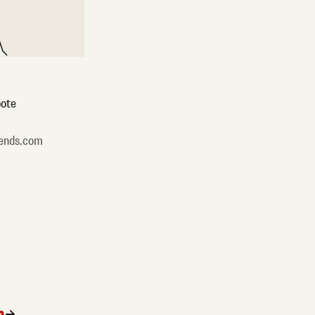
ote
ends.com
n