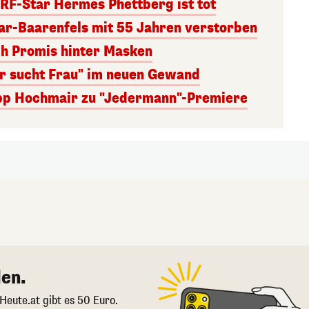
RF-Star Hermes Phettberg ist tot
r-Baarenfels mit 55 Jahren verstorben
ch Promis hinter Masken
er sucht Frau" im neuen Gewand
lipp Hochmair zu "Jedermann"-Premiere
en.
 Heute.at gibt es 50 Euro.