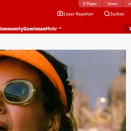
E-Paper
Immo
J
Leser-Reporter
Suchen
Community
Gewinnen
Mehr