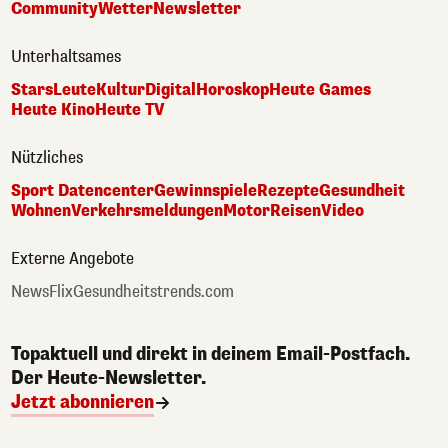
Community
Wetter
Newsletter
Unterhaltsames
Stars
Leute
Kultur
Digital
Horoskop
Heute Games
Heute Kino
Heute TV
Nützliches
Sport Datencenter
Gewinnspiele
Rezepte
Gesundheit
Wohnen
Verkehrsmeldungen
Motor
Reisen
Video
Externe Angebote
NewsFlix
Gesundheitstrends.com
Topaktuell und direkt in deinem Email-Postfach.
Der Heute-Newsletter.
Jetzt abonnieren