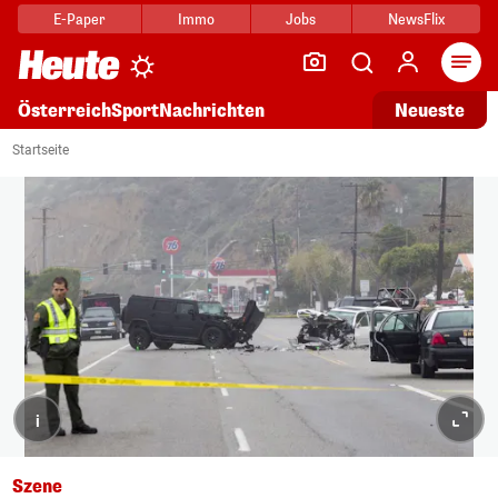
E-Paper
Immo
Jobs
NewsFlix
Arti
Österreich
Sport
Nachrichten
Neueste
Startseite
i
Szene