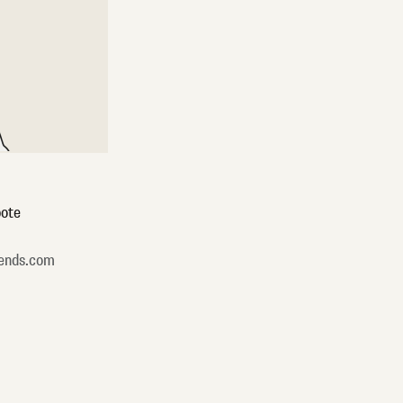
ote
ends.com