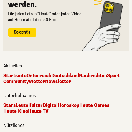
werden.
Für jedes Foto in "Heute" oder jedes Video
auf Heute.at gibt es 50 Euro.
So geht's
Aktuelles
Startseite
Österreich
Deutschland
Nachrichten
Sport
Community
Wetter
Newsletter
Unterhaltsames
Stars
Leute
Kultur
Digital
Horoskop
Heute Games
Heute Kino
Heute TV
Nützliches