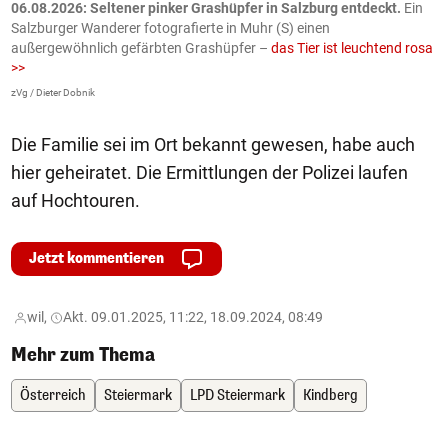
06.08.2026: Seltener pinker Grashüpfer in Salzburg entdeckt.
Ein
0
Salzburger Wanderer fotografierte in Muhr (S) einen
S
außergewöhnlich gefärbten Grashüpfer –
das Tier ist leuchtend rosa
U
>>
AP
zVg / Dieter Dobnik
Die Familie sei im Ort bekannt gewesen, habe auch
hier geheiratet. Die Ermittlungen der Polizei laufen
auf Hochtouren.
Jetzt kommentieren
wil,
Akt. 09.01.2025, 11:22, 18.09.2024, 08:49
Mehr zum Thema
Österreich
Steiermark
LPD Steiermark
Kindberg