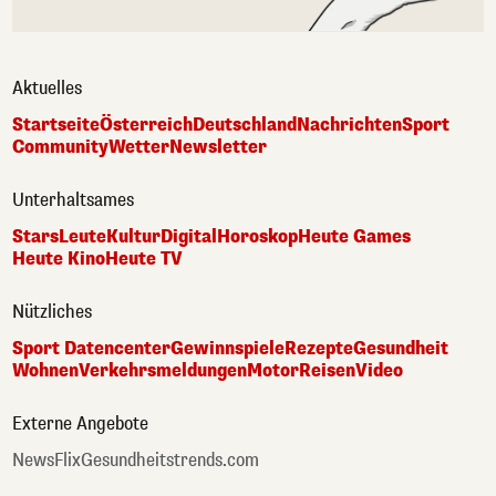
Aktuelles
Startseite
Österreich
Deutschland
Nachrichten
Sport
Community
Wetter
Newsletter
Unterhaltsames
Stars
Leute
Kultur
Digital
Horoskop
Heute Games
Heute Kino
Heute TV
Nützliches
Sport Datencenter
Gewinnspiele
Rezepte
Gesundheit
Wohnen
Verkehrsmeldungen
Motor
Reisen
Video
Externe Angebote
NewsFlix
Gesundheitstrends.com