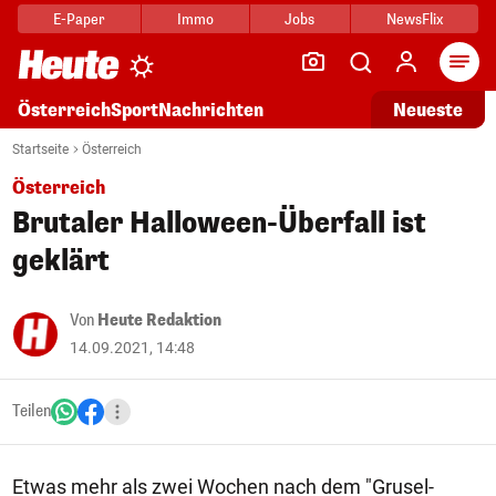
E-Paper
Immo
Jobs
NewsFlix
Arti
Österreich
Sport
Nachrichten
Neueste
Startseite
Österreich
Österreich
Brutaler Halloween-Überfall ist
geklärt
Von
Heute Redaktion
14.09.2021, 14:48
Teilen
Etwas mehr als zwei Wochen nach dem "Grusel-