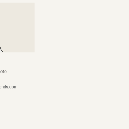
ote
ends.com