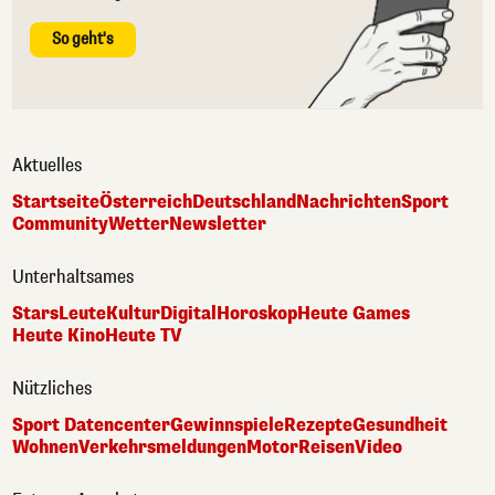
So geht's
Aktuelles
Startseite
Österreich
Deutschland
Nachrichten
Sport
Community
Wetter
Newsletter
Unterhaltsames
Stars
Leute
Kultur
Digital
Horoskop
Heute Games
Heute Kino
Heute TV
Nützliches
Sport Datencenter
Gewinnspiele
Rezepte
Gesundheit
Wohnen
Verkehrsmeldungen
Motor
Reisen
Video