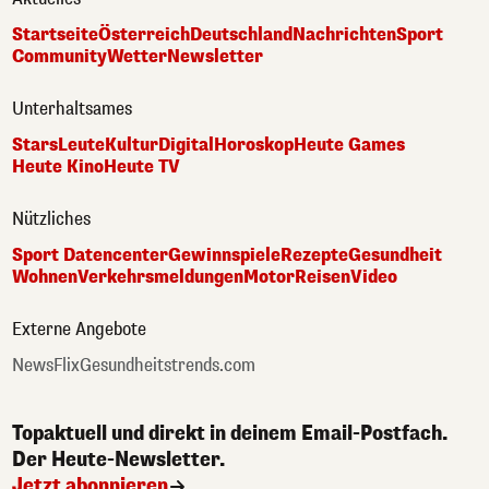
Startseite
Österreich
Deutschland
Nachrichten
Sport
Community
Wetter
Newsletter
Unterhaltsames
Stars
Leute
Kultur
Digital
Horoskop
Heute Games
Heute Kino
Heute TV
Nützliches
Sport Datencenter
Gewinnspiele
Rezepte
Gesundheit
Wohnen
Verkehrsmeldungen
Motor
Reisen
Video
Externe Angebote
NewsFlix
Gesundheitstrends.com
Topaktuell und direkt in deinem Email-Postfach.
Der Heute-Newsletter.
Jetzt abonnieren