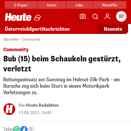
E-Paper
Immo
Jobs
NewsFlix
Arti
Österreich
Sport
Nachrichten
Neueste
Startseite
Community
Community
Bub (15) beim Schaukeln gestürzt,
verletzt
Rettungseinsatz am Samstag im Helmut-Zilk-Park – ein
Bursche zog sich beim Sturz in einem Motorikpark
Verletzungen zu.
Von
Heute Redaktion
13.09.2021, 16:43
Teilen