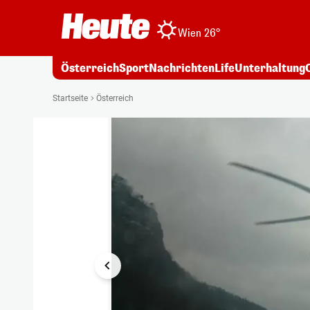
Wien 26°
Österreich
Sport
Nachrichten
Life
Unterhaltung
1/2
Startseite
Österreich