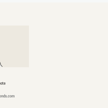
ote
ends.com