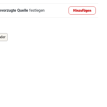
evorzugte Quelle
festlegen
Hinzufügen
nder