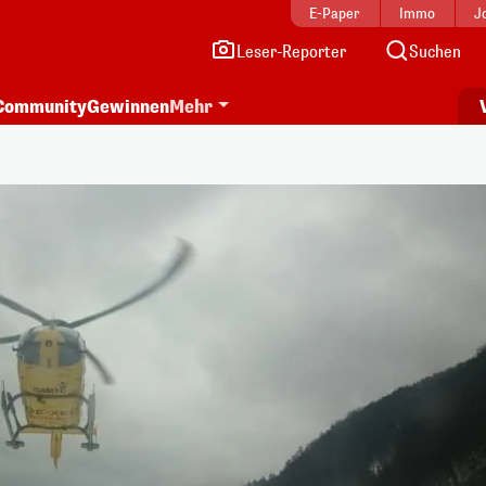
E-Paper
Immo
J
Leser-Reporter
Suchen
Community
Gewinnen
Mehr
i