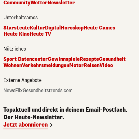
Community
Wetter
Newsletter
Unterhaltsames
Stars
Leute
Kultur
Digital
Horoskop
Heute Games
Heute Kino
Heute TV
Nützliches
Sport Datencenter
Gewinnspiele
Rezepte
Gesundheit
Wohnen
Verkehrsmeldungen
Motor
Reisen
Video
Externe Angebote
NewsFlix
Gesundheitstrends.com
Topaktuell und direkt in deinem Email-Postfach.
Der Heute-Newsletter.
Jetzt abonnieren