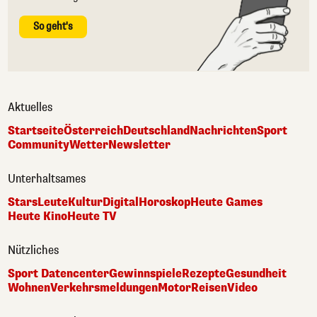
So geht's
Aktuelles
Startseite
Österreich
Deutschland
Nachrichten
Sport
Community
Wetter
Newsletter
Unterhaltsames
Stars
Leute
Kultur
Digital
Horoskop
Heute Games
Heute Kino
Heute TV
Nützliches
Sport Datencenter
Gewinnspiele
Rezepte
Gesundheit
Wohnen
Verkehrsmeldungen
Motor
Reisen
Video