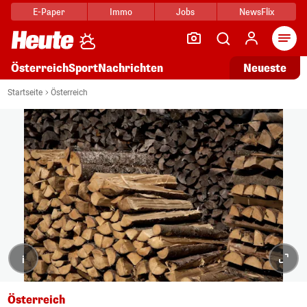
E-Paper
Immo
Jobs
NewsFlix
Arti
Österreich
Sport
Nachrichten
Neueste
Startseite
Österreich
i
Österreich