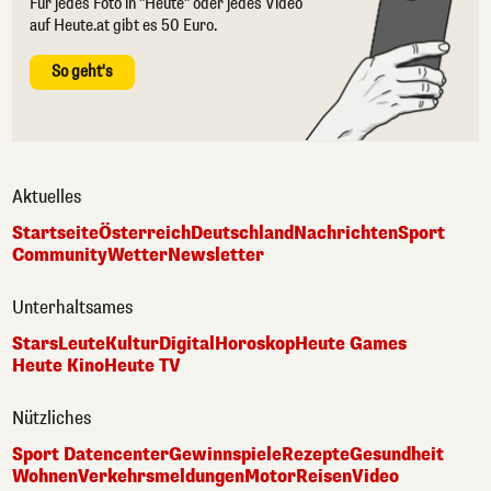
Für jedes Foto in "Heute" oder jedes Video
auf Heute.at gibt es 50 Euro.
So geht's
Aktuelles
Startseite
Österreich
Deutschland
Nachrichten
Sport
Community
Wetter
Newsletter
Unterhaltsames
Stars
Leute
Kultur
Digital
Horoskop
Heute Games
Heute Kino
Heute TV
Nützliches
Sport Datencenter
Gewinnspiele
Rezepte
Gesundheit
Wohnen
Verkehrsmeldungen
Motor
Reisen
Video