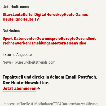
Unterhaltsames
Stars
Leute
Kultur
Digital
Horoskop
Heute Games
Heute Kino
Heute TV
Nützliches
Sport Datencenter
Gewinnspiele
Rezepte
Gesundheit
Wohnen
Verkehrsmeldungen
Motor
Reisen
Video
Externe Angebote
NewsFlix
Gesundheitstrends.com
Topaktuell und direkt in deinem Email-Postfach.
Der Heute-Newsletter.
Jetzt abonnieren
Impressum
Tarife & Mediadaten
TTPA
Datenschutzerklärung