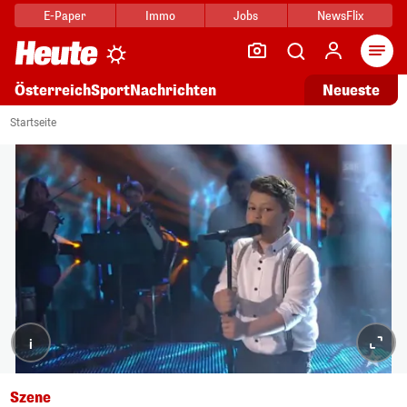
E-Paper
Immo
Jobs
NewsFlix
Arti
Österreich
Sport
Nachrichten
Neueste
Startseite
i
Szene