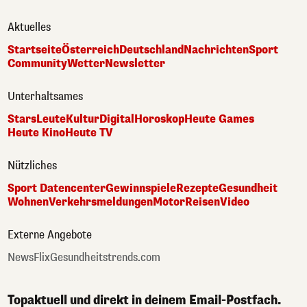
Aktuelles
Startseite
Österreich
Deutschland
Nachrichten
Sport
Community
Wetter
Newsletter
Unterhaltsames
Stars
Leute
Kultur
Digital
Horoskop
Heute Games
Heute Kino
Heute TV
Nützliches
Sport Datencenter
Gewinnspiele
Rezepte
Gesundheit
Wohnen
Verkehrsmeldungen
Motor
Reisen
Video
Externe Angebote
NewsFlix
Gesundheitstrends.com
Topaktuell und direkt in deinem Email-Postfach.